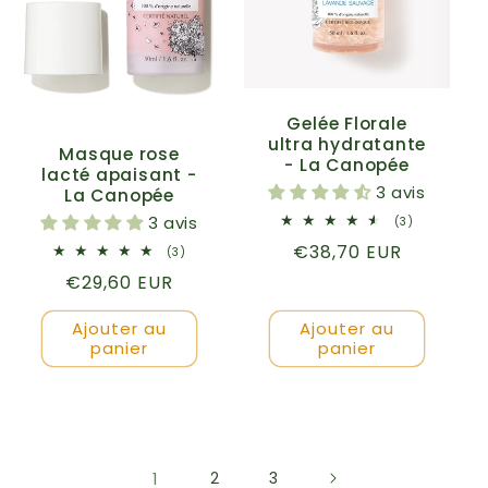
Gelée Florale
ultra hydratante
Masque rose
- La Canopée
lacté apaisant -
3 avis
La Canopée
3 avis
3
(3)
total
Prix
€38,70 EUR
des
3
(3)
critiques
total
habituel
Prix
€29,60 EUR
des
critiques
habituel
Ajouter au
Ajouter au
panier
panier
1
2
3