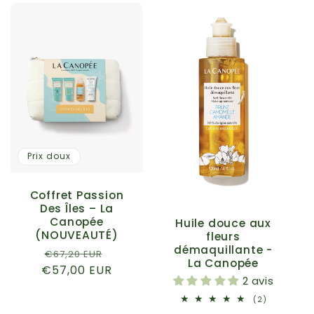
Prix doux
Coffret Passion
Des Îles – La
Canopée
Huile douce aux
(NOUVEAUTÉ)
fleurs
démaquillante -
Prix
Prix
€67,20 EUR
La Canopée
€57,00 EUR
habituel
promotionnel
2 avis
2
(2)
total