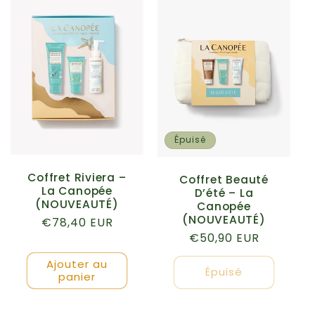
Épuisé
Coffret Riviera –
Coffret Beauté
La Canopée
D’été – La
(NOUVEAUTÉ)
Canopée
(NOUVEAUTÉ)
Prix
€78,40 EUR
Prix
€50,90 EUR
habituel
habituel
Ajouter au
Épuisé
panier