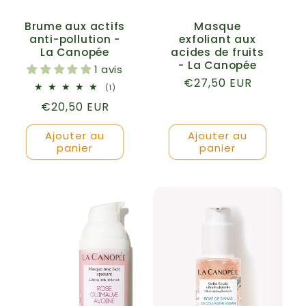
Brume aux actifs
Masque
anti-pollution -
exfoliant aux
La Canopée
acides de fruits
- La Canopée
1 avis
Prix
€27,50 EUR
1
(1)
total
habituel
Prix
€20,50 EUR
des
critiques
habituel
Ajouter au
Ajouter au
panier
panier