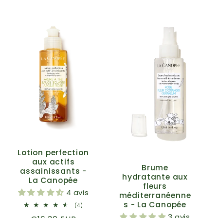
Lotion perfection
aux actifs
Brume
assainissants -
hydratante aux
La Canopée
fleurs
4 avis
méditerranéenne
s - La Canopée
4
(4)
total
3 avis