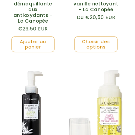
démaquillante
vanille nettoyant
aux
- La Canopée
antioxydants -
Prix
Du €20,50 EUR
La Canopée
habituel
Prix
€23,50 EUR
habituel
Ajouter au
Choisir des
panier
options