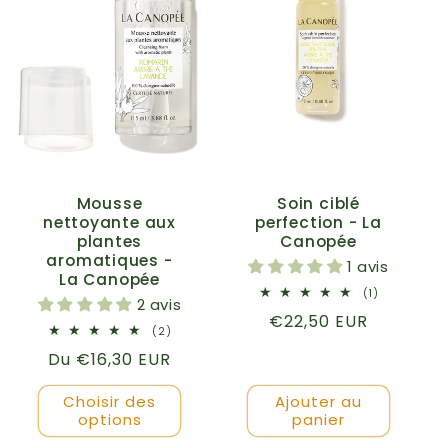
Mousse
Soin ciblé
nettoyante aux
perfection - La
plantes
Canopée
aromatiques -
1 avis
La Canopée
1
(1)
2 avis
total
Prix
€22,50 EUR
des
2
(2)
critiques
habituel
total
Prix
Du €16,30 EUR
des
critiques
habituel
Choisir des
Ajouter au
options
panier