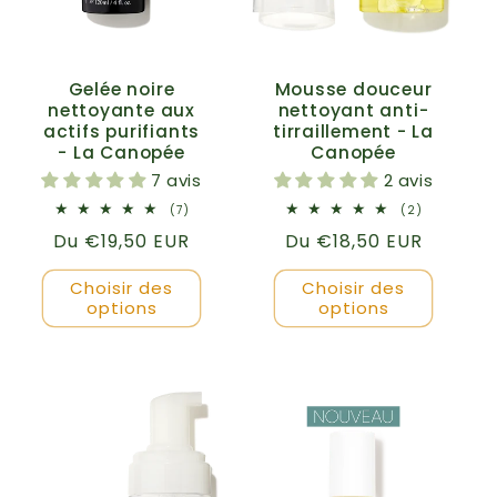
Gelée noire
Mousse douceur
nettoyante aux
nettoyant anti-
actifs purifiants
tirraillement - La
- La Canopée
Canopée
7 avis
2 avis
7
2
(7)
(2)
total
total
Prix
Du €19,50 EUR
Prix
Du €18,50 EUR
des
des
critiques
critiques
habituel
habituel
Choisir des
Choisir des
options
options