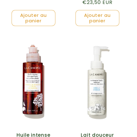
Prix
€23,50 EUR
des
critiques
habituel
Ajouter au
Ajouter au
panier
panier
Huile intense
Lait douceur