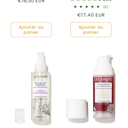
Prix
€16,30 EUR
des
critiques
habituel
3
(3)
total
Prix
€17,40 EUR
des
critiques
habituel
Ajouter au
Ajouter au
panier
panier