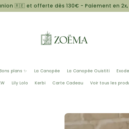
union 🇷🇪 et offerte dès 130€ - Paiement en 2x,
Bons plans ✨
La Canopée
La Canopée Ouistiti
Exod
EW
Lily Lolo
Kerbi
Carte Cadeau
Voir tous les prod