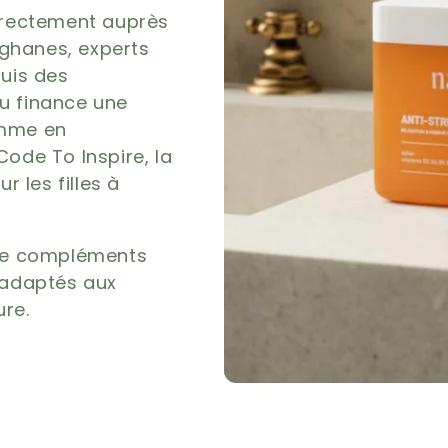
directement auprès
afghanes, experts
puis des
u finance une
emme en
ode To Inspire, la
 les filles à
de compléments
 adaptés aux
re.