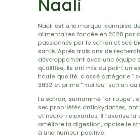
C
Naali
o
Naali est une marque lyonnaise 
alimentaires fondée en 2020 par 
l
passionnés par le safran et ses bi
santé. Après trois ans de recherch
l
développement avec une équipe s
qualifiée, ils ont mis au point un e
haute qualité, classé catégorie 1 
e
3632 et primé “meilleur safran du
c
Le safran, surnommé “or rouge”, 
ses propriétés antioxydantes, ant
et neuro-relaxantes. Il favorise la 
t
améliore la digestion, apaise le st
à une humeur positive.