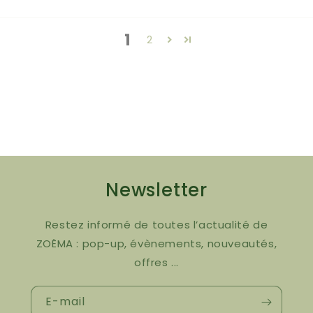
1
2
Newsletter
Restez informé de toutes l’actualité de
ZOËMA : pop-up, évènements, nouveautés,
offres ...
E-mail