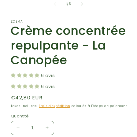
1
de
1
/
5
dans
une
fenêtre
modale
ZOËMA
Crème concentrée
repulpante - La
Canopée
6 avis
6 avis
Prix
€42,80 EUR
habituel
Taxes incluses.
Frais d'expédition
calculés à l'étape de paiement.
Quantité
Réduire
Augmenter
la
la