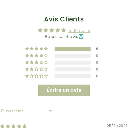
Avis Clients
5.00 sur 5
Basé sur 6 avis
6
0
0
0
0
Écrire un avis
Sort by
05/21/2026