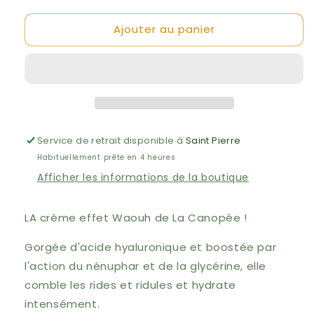
quantité
quantité
Ajouter au panier
de
de
Crème
Crème
concentrée
concentrée
repulpante
repulpante
-
-
La
La
Canopée
Canopée
Service de retrait disponible à
Saint Pierre
Habituellement prête en 4 heures
Afficher les informations de la boutique
LA crème effet Waouh de La Canopée !
Gorgée d'acide hyaluronique et boostée par
l'action du nénuphar et de la glycérine, elle
comble les rides et ridules et hydrate
intensément.