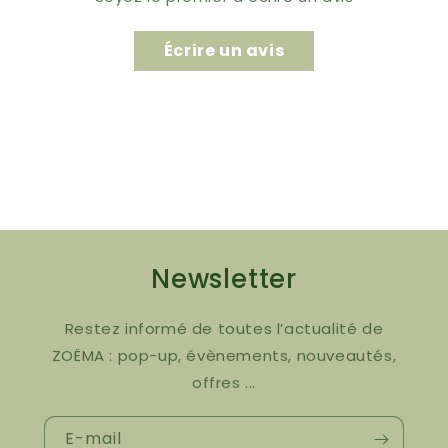
Écrire un avis
Newsletter
Restez informé de toutes l’actualité de
ZOËMA : pop-up, évènements, nouveautés,
offres ...
E-mail