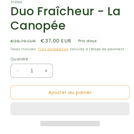
ZOËMA
Duo Fraîcheur - La
Canopée
Prix
Prix
€37,00 EUR
€39,70 EUR
Prix doux
habituel
promotionnel
Taxes incluses.
Frais d'expédition
calculés à l'étape de paiement.
Quantité
Réduire
Augmenter
la
la
quantité
quantité
Ajouter au panier
de
de
Duo
Duo
Fraîcheur
Fraîcheur
-
-
La
La
Canopée
Canopée