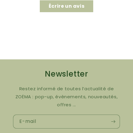
Écrire un avis
Newsletter
Restez informé de toutes l’actualité de
ZOËMA : pop-up, évènements, nouveautés,
offres ...
E-mail