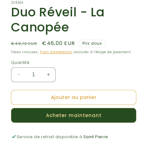
ZOËMA
Duo Réveil - La
Canopée
Prix
Prix
€46,00 EUR
€49,10 EUR
Prix doux
habituel
promotionnel
Taxes incluses.
Frais d'expédition
calculés à l'étape de paiement.
Quantité
Réduire
Augmenter
la
la
quantité
quantité
Ajouter au panier
de
de
Duo
Duo
Réveil
Réveil
Acheter maintenant
-
-
La
La
Canopée
Canopée
Service de retrait disponible à
Saint Pierre