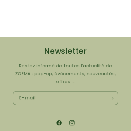
Newsletter
Restez informé de toutes l’actualité de
ZOËMA : pop-up, évènements, nouveautés,
offres ...
E-mail
Facebook
Instagram