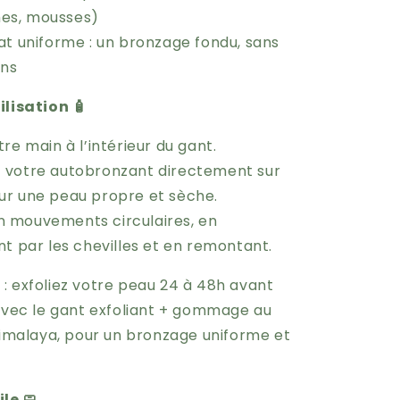
mes, mousses)
tat uniforme : un bronzage fondu, sans
ns
ilisation 🧴
tre main à l’intérieur du gant.
 votre autobronzant directement sur
sur une peau propre et sèche.
 mouvements circulaires, en
par les chevilles et en remontant.
o
: exfoliez votre peau 24 à 48h avant
 avec le gant exfoliant + gommage au
’Himalaya, pour un bronzage uniforme et
le 🧼