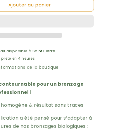
Ajouter au panier
de
Gant
Applicateur
de
Bronzage
Double
Face
-
rait disponible à
Saint Pierre
Eco
 prête en 4 heures
By
Sonya
informations de la boutique
incontournable pour un bronzage
ofessionnel !
n homogène & résultat sans traces
lication a été pensé pour s’adapter à
tures de nos bronzages biologiques :