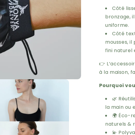
Côté liss
bronzage, il
uniforme.
Côté text
mousses, il
fini naturel
👉 L’accessoi
à la maison, f
Pourquoi vous
🌿 Réutil
la main ou 
🌍 Éco-re
naturels & 
💫 Polyva