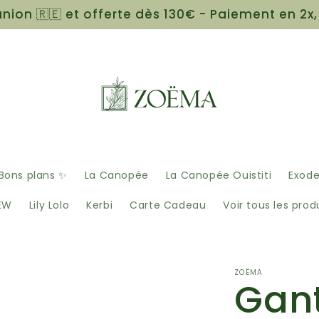
union 🇷🇪 et offerte dès 130€ - Paiement en 2x,
Bons plans ✨
La Canopée
La Canopée Ouistiti
Exod
EW
Lily Lolo
Kerbi
Carte Cadeau
Voir tous les prod
ZOËMA
Gan