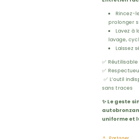
Rincez-l
prolonger s
Lavez à 
lavage, cyc
Laissez 
✅ Réutil
✅
Respectueu
✅
L’outil ind
sans traces
✨ Le geste s
autobronzant
uniforme et 
Partager