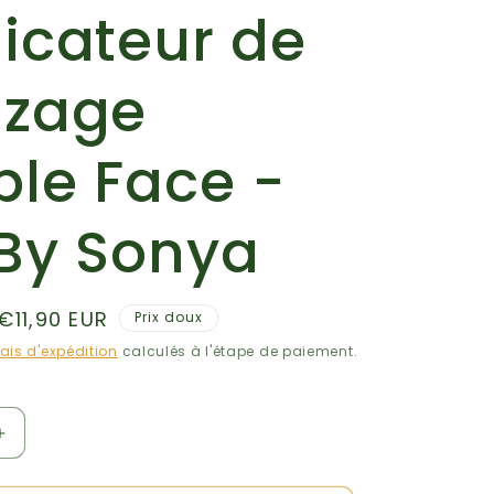
icateur de
o
n
nzage
le Face -
By Sonya
Prix
€11,90 EUR
Prix doux
promotionnel
rais d'expédition
calculés à l'étape de paiement.
Augmenter
la
quantité