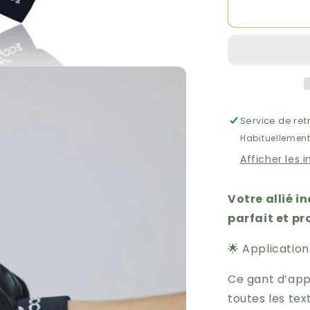
de
Gant
Applicateur
de
Bronzage
Double
Face
-
Service de ret
Eco
Habituellement
By
Sonya
Afficher les 
Votre allié 
parfait et pr
🌟 Applicatio
Ce gant d’app
toutes les tex