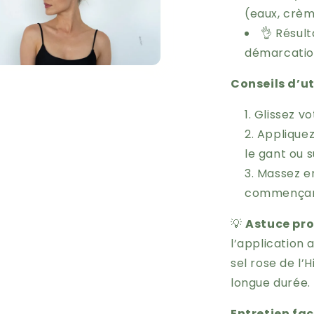
(eaux, crè
👌 Résul
démarcatio
Conseils d’ut
Glissez vo
Appliquez
le gant ou 
Massez en
commençant 
💡
Astuce pr
l’application
sel rose de l
longue durée.
Entretien faci