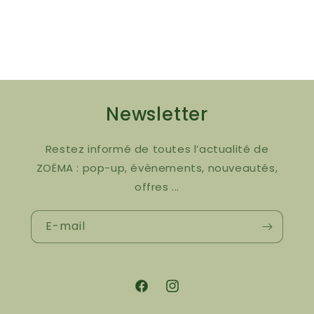
Newsletter
Restez informé de toutes l’actualité de
ZOËMA : pop-up, évènements, nouveautés,
offres ...
E-mail
Facebook
Instagram