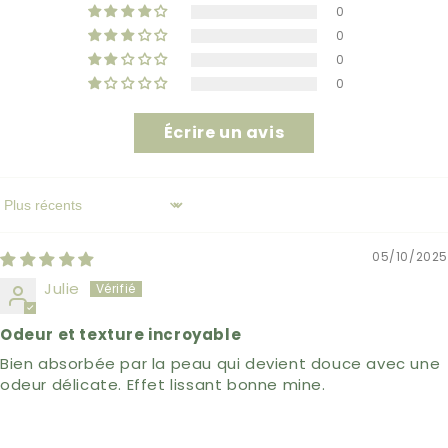
0
0
0
0
Écrire un avis
Sort by
05/10/2025
Julie
Odeur et texture incroyable
Bien absorbée par la peau qui devient douce avec une
odeur délicate. Effet lissant bonne mine.