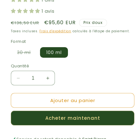
1 avis
Prix
Prix
€95,60 EUR
€136,50 EUR
Prix doux
habituel
promotionnel
Taxes incluses.
Frais d'expédition
calculés à l'étape de paiement.
Format
Variante
30 ml
100 ml
épuisée
ou
indisponible
Quantité
Réduire
Augmenter
la
la
quantité
quantité
Ajouter au panier
de
de
Glory
Glory
Oil
Oil
Acheter maintenant
-
-
Eco
Eco
By
By