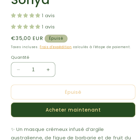
1 avis
1 avis
Prix
€35,00 EUR
Épuisé
habituel
Taxes incluses.
Frais d'expédition
calculés à l'étape de paiement.
Quantité
Réduire
Augmenter
la
la
quantité
quantité
Épuisé
de
de
Masque
Masque
puissance
puissance
Acheter maintenant
Violet
Violet
-
-
Eco
Eco
✨ Un masque crémeux infusé d’argile
By
By
australienne, de figue de barbarie et de fruit du
Sonya
Sonya