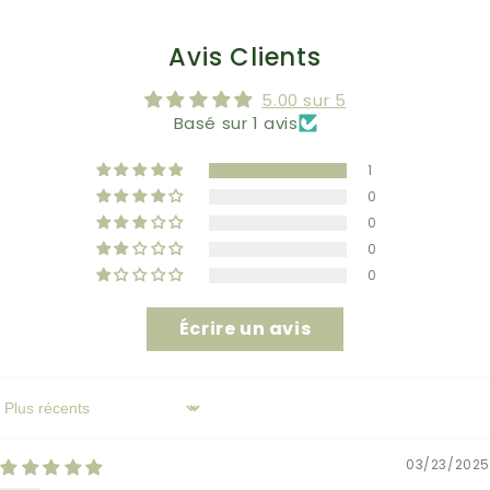
Avis Clients
5.00 sur 5
Basé sur 1 avis
1
0
0
0
0
Écrire un avis
Sort by
03/23/2025