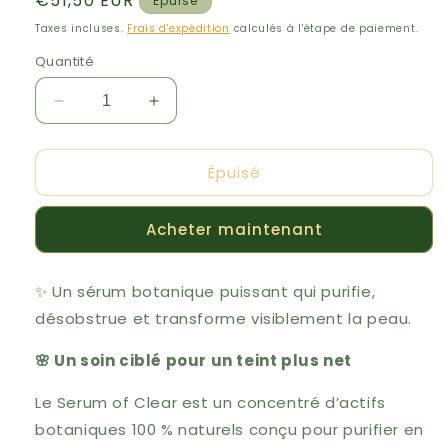
Prix
€51,50 EUR
Épuisé
habituel
Taxes incluses.
Frais d'expédition
calculés à l'étape de paiement.
Quantité
Réduire
Augmenter
la
la
quantité
quantité
Épuisé
de
de
Serum
Serum
Of
Of
Acheter maintenant
Clear
Clear
-
-
Eco
Eco
✨ Un sérum botanique puissant qui purifie,
By
By
désobstrue et transforme visiblement la peau.
Sonya
Sonya
🌸 Un soin ciblé pour un teint plus net
Le Serum of Clear est un concentré d’actifs
botaniques 100 % naturels conçu pour purifier en