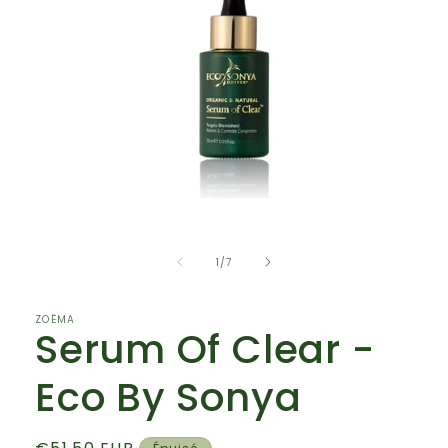
Ouvrir
le
média
1
de
1
/
7
dans
une
fenêtre
modale
ZOËMA
Serum Of Clear -
Eco By Sonya