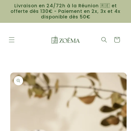
et
Livraison en 24/72h à la Réunion 🇷🇪 et
passer
offerte dès 130€ - Paiement en 2x, 3x et 4x
au
disponible dès 50€
contenu
Panier
Passer aux
informations
produits