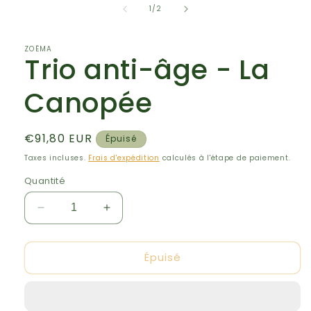
de
1
/
2
dans
une
fenêtre
modale
ZOËMA
Trio anti-âge - La
Canopée
Prix
€91,80 EUR
Épuisé
habituel
Taxes incluses.
Frais d'expédition
calculés à l'étape de paiement.
Quantité
Réduire
Augmenter
la
la
quantité
quantité
Épuisé
de
de
Trio
Trio
anti-
anti-
âge
âge