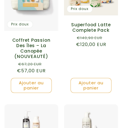
Prix doux
Superfood Latte
Prix doux
Complete Pack
Prix
Prix
€140,90 EUR
Coffret Passion
€120,00 EUR
habituel
promotio
Des Îles – La
Canopée
(NOUVEAUTÉ)
Prix
Prix
€67,20 EUR
€57,00 EUR
habituel
promotionnel
Ajouter au
Ajouter au
panier
panier