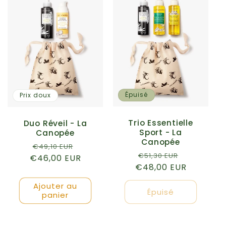
Épuisé
Prix doux
Trio Essentielle
Duo Réveil - La
Sport - La
Canopée
Canopée
Prix
Prix
€49,10 EUR
Prix
Prix
€51,30 EUR
€46,00 EUR
habituel
promotionnel
€48,00 EUR
habituel
promotio
Ajouter au
Épuisé
panier