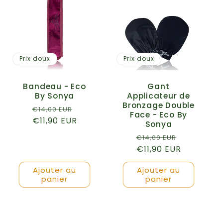
e
c
t
Prix doux
Prix doux
i
Bandeau - Eco
Gant
o
By Sonya
Applicateur de
Bronzage Double
Prix
Prix
€14,00 EUR
Face - Eco By
n
habituel
€11,90 EUR
promotionnel
Sonya
Prix
Prix
€14,00 EUR
:
habituel
€11,90 EUR
promotio
Ajouter au
Ajouter au
panier
panier