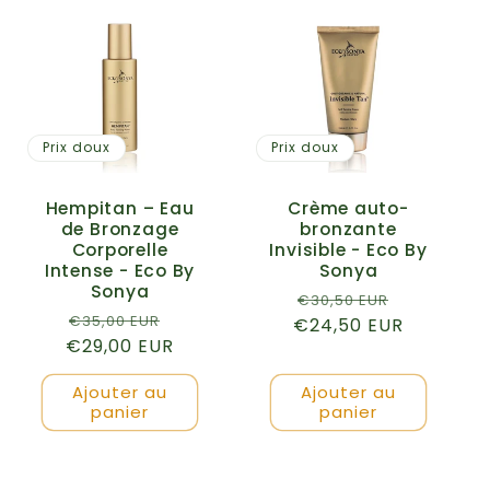
Prix doux
Prix doux
Hempitan – Eau
Crème auto-
de Bronzage
bronzante
Corporelle
Invisible - Eco By
Intense - Eco By
Sonya
Sonya
Prix
Prix
€30,50 EUR
Prix
Prix
€35,00 EUR
€24,50 EUR
habituel
promotio
€29,00 EUR
habituel
promotionnel
Ajouter au
Ajouter au
panier
panier