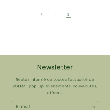
1
2
Newsletter
Restez informé de toutes l’actualité de
ZOËMA : pop-up, évènements, nouveautés,
offres ...
E-mail