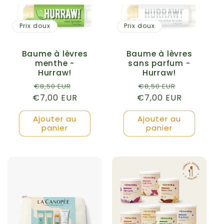
Prix doux
Prix doux
Baume à lèvres
Baume à lèvres
menthe -
sans parfum -
Hurraw!
Hurraw!
Prix
Prix
Prix
Prix
€8,50 EUR
€8,50 EUR
€7,00 EUR
habituel
promotionnel
€7,00 EUR
habituel
promotio
Ajouter au
Ajouter au
panier
panier